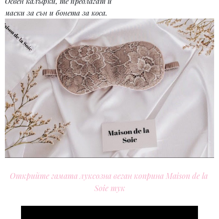
Освен калъфки, те предлагат и
маски за сън и бонета за коса.
Открийте гамата луксозна веган коприна Maison de la 
Soie тук