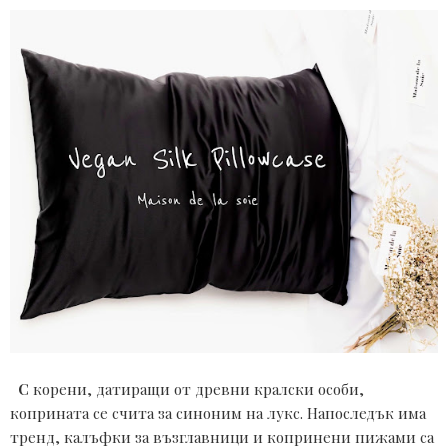
  С
 корени, датиращи от древни кралски особи, 
коприната се счита за синоним на лукс. Напоследък има 
тренд, калъфки за възглавници и копринени пижами са 