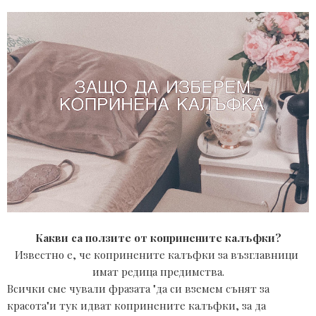
Какви са ползите от копринените калъфки?
Известно е, че копринените калъфки за възглавници 
имат редица предимства.
Всички сме чували фразата "да си вземем сънят за
красота"и тук идват копринените калъфки, за да