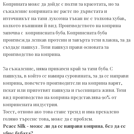
Коприната може да дойде с ползи за красотата, но за 
съжаление коприната не расте по дърветата и 
източникът на тази луксозна тъкан не е толкова хубав, 
колкото външния й вид. Производството на коприна 
започва с  копринената буба. Копринената буба 
произвежда лепкав протеин и завърта тези влакна, за да 
създаде пашкул . Този пашкул прави основата за 
производство на коприна.

За съжаление, няма приказен край за тази буба. С 
пашкула, в който се намира суровината, за да се направи 
коприна, повечето производители на коприна варят, 
пекат или приготвят пашкула и гъсеницата живи. Този 
вид производство на коприна представлява 90% от 
копринената индустрия. 
Тоест, отново ако това стане тренд и има прекалено 
голямо търсене това, може да е проблем. 
Peace Silk - може ли да се направи коприна, без да се 