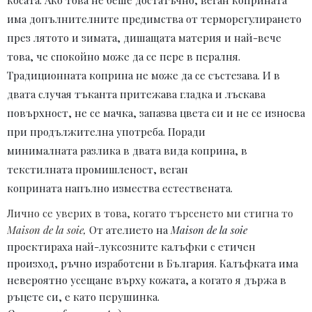
има допълнителните предимства от терморегулирането
през лятото и зимата, дишащата материя и най-вече
това, че спокойно може да се пере в пералня.
Традиционната коприна не може да се състезава.
И в
двата случая тъканта притежава гладка и лъскава
повърхност, не се мачка
, запазва цвета си и не се износва
при продължителна употреба. Поради
минималната разлика в двата вида коприна, в
текстилната промишленост, веган
коприната напълно измества естествената.
Лично се уверих в това, когато търсенето ми стигна то
Maison de la soie,
Oт ателието на
Maison de la soie
проектираха
най-луксозните калъфки с етичен
произход, ръчно изработени в България. Калъфката има
невероятно усещане върху кожата, а когато я държа в
ръцете си, е като перушинка.