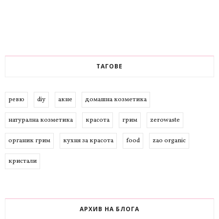
ТАГОВЕ
ревю
diy
акне
домашна козметика
натурална козметика
красота
грим
zerowaste
органик грим
кухня за красота
food
zao organic
кристали
АРХИВ НА БЛОГА