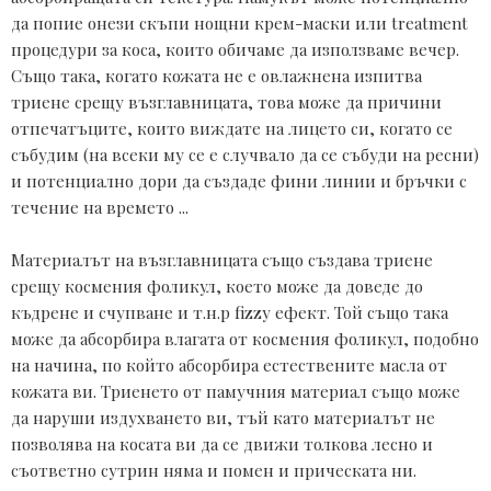
да попие онези скъпи нощни крем-маски или treatment 
процедури за коса, които oбичаме да използваме вечер. 
Също така, когато кожата не е овлажнена изпитва 
триене срещу възглавницата, това може да причини 
отпечатъците, които виждате на лицето си, когато се 
събудим (на всеки му се е случвало да се събуди на ресни) 
и потенциално дори да създаде фини линии и бръчки с 
течение на времето ... 

Материалът на възглавницата също създава триене 
срещу космения фоликул, което може да доведе до 
къдрене и счупване и т.н.р fizzy ефект. Той също така 
може да абсорбира влагата от космения фоликул, подобно 
на начина, по който абсорбира естествените масла от 
кожата ви. Триенето от памучния материал също може 
да наруши издухването ви, тъй като материалът не 
позволява на косата ви да се движи толкова лесно и 
съответно сутрин няма и помен и прическата ни.