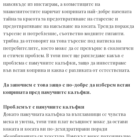
навсякъде из инстаграм, а козметиците на 
знаменитостите наричат ​​коприната най-добре пазената 
тайна за красота за предотвратяване на стареене и 
предотвратяване на накъсване на косата. Тренда поражда 
търсене и потребление, съответно модните гиганти. 
трябва да отговорят на това търсене под натиска на 
потребителите, което може да се превърне в екологичен 
и етичен проблем. В този пост ще разгледаме какъв е 
проблема с памучните калъфки, защо да инвестираме 
във веган коприна и каква е разликата от естествената.
Да започнем с това защо е по-добре да изберем веган
коприната пред памучните калъфки.
Докато памучната калъфка за възглавници се чувства 
мека и уютна, този тип плат всъщност може да остави 
кожата и косата ви по-дехидратирани поради 
абсорбиращата си текстура. Памукът може потенциално 