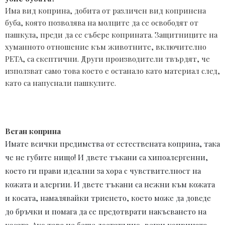
Има вид коприна, добита от различен вид копринена 
буба, която позволява на молците да се освободят от 
пашкула, преди да се събере коприната. Защитниците на 
хуманното отношение към животните, включително 
PETA, са скептични. Други производители твърдят, че 
използват само това което е останало като материал след, 
като са напуснали пашкулите.
Веган коприна
Имате всички предимства от естествената коприна, така
че не губите нищо! И двете тъкани са хипоалергенни,
което ги прави идеални за хора с чувствителност на
кожата и алергии. И двете тъкани са нежни към кожата
и косата, намалявайки триенето, което може да доведе
до бръчки и помага да се предотврати накъсването на
косата. Ако това не беше достатъчно, веган коприната