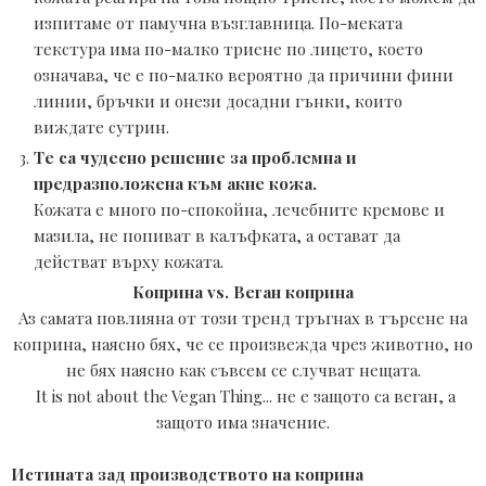
изпитаме от памучна възглавница. По-меката 
текстура има по-малко триене по лицето, което 
означава, че е по-малко вероятно да причини фини 
линии, бръчки и онези досадни гънки, които 
виждате сутрин.
Те са чудесно решение за проблемна и 
предразположена към акне кожа.
Кожата е много по-спокойна, лечебните кремове и 
мазила, не попиват в калъфката, а остават да 
действат върху кожата. 
Коприна vs. Веган коприна
Аз самата повлияна от този тренд тръгнах в търсене на
коприна, наясно бях, че се произвежда чрез животно, но
не бях наясно как съвсем се случват нещата.
It is not about the Vegan Thing... не е защото са веган, а
защото има значение.
Истината зад производството на коприна