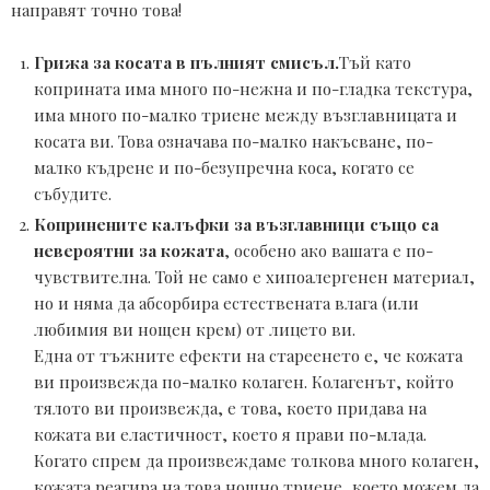
направят точно това!
Грижа за косата в пълният смисъл.
Тъй като 
коприната има много по-нежна и по-гладка текстура, 
има много по-малко триене между възглавницата и 
косата ви. Това означава по-малко накъсване, по-
малко къдрене и по-безупречна коса, когато се 
събудите. 
Копринените калъфки за възглавници също са 
невероятни за кожата
, особено ако вашата е по-
чувствителна. Той не само е хипоалергенен материал, 
но и няма да абсорбира естествената влага (или 
любимия ви нощен крем) от лицето ви.

Една от тъжните ефекти на стареенето е, че кожата 
ви произвежда по-малко колаген. Колагенът, който 
тялото ви произвежда, е това, което придава на 
кожата ви еластичност, което я прави по-млада. 
Когато спрем да произвеждаме толкова много колаген, 
кожата реагира на това нощно триене, което можем да 