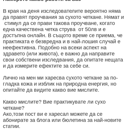
В края на деня изследователите вероятно няма
да правят проучвания за сухото четкане. Нямат и
стимул да се прави такова проучване, когато
една качествена четка струва от 50лв и е
достъпна онлайн. В същото време се приема, че
практиката е безвредна и в най-лошия случай е
неефективна. Подобно на всеки аспект на
здравето (или живота), е важно да направите
свои собствени изследвания, да опитате нещата
и да измерите ефектите за себе си.
Лично на мен ми харесва сухото четкане за по-
гладка кожа и изблик на природна енергия, но
опитайте да видите какво вие мислите.
Какво мислите? Вие практикувате ли сухо
четкане?
Ако,този пост ви е харесал можете да се
абонирате за блога или бюлетина за най-новите
статии.