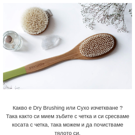
Какво е Dry Brushing или Сухо изчеткване ?
Така както си мием зъбите с четка и си сресваме
косата с четка, така можем и да почистваме
тялото си.