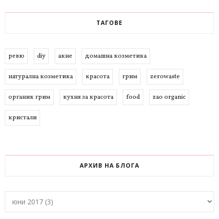
ТАГОВЕ
ревю
diy
акне
домашна козметика
натурална козметика
красота
грим
zerowaste
органик грим
кухня за красота
food
zao organic
кристали
АРХИВ НА БЛОГА