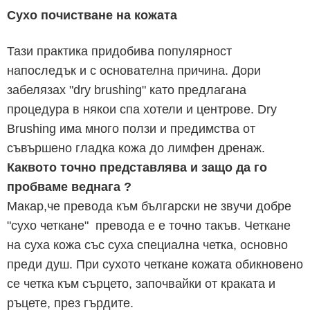
Сухо почистване на кожата
Тази практика придобива популярност
напоследък и с основателна причина. Дори
забелязах "dry brushing" като предлагана
процедура в някои спа хотели и центрове. Dry
Brushing има много ползи и предимства от
съвършено гладка кожа до лимфен дренаж.
Каквото точно представлява и защо да го
пробваме веднага ?
Макар,че превода към български не звучи добре
"сухо четкане" превода е е точно такъв.
Четкане
на суха кожа със суха специална четка, основно
преди душ.
При сухото четкане кожата обикновено
се четка към сърцето, започвайки от краката и
ръцете, през гърдите.