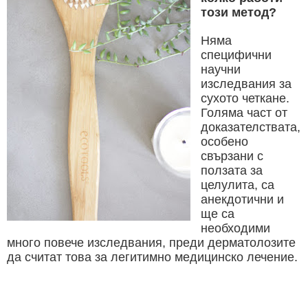
този метод?
Няма
специфични
научни
изследвания за
сухото четкане.
Голяма част от
доказателствата,
особено
свързани с
ползата за
целулита, са
анекдотични и
ще са
необходими
много повече изследвания, преди дерматолозите
да считат това за легитимно медицинско лечение.