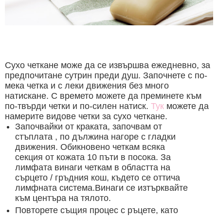
Сухо четкане може да се извършва ежедневно, за
предпочитане сутрин преди душ. Започнете с по-
мека четка и с леки движения без много
натискане. С времето можете да преминете към
по-твърди четки и по-силен натиск.
Тук
можете да
намерите видове четки за сухо четкане.
Започвайки от краката, започвам от
стъплата , по дължина нагоре с гладки
движения. Обикновено четкам всяка
секция от кожата 10 пъти в посока. За
лимфата винаги четкам в областта на
сърцето / гръдния кош, където се оттича
лимфната система.Винаги се изтърквайте
към центъра на тялото.
Повторете същия процес с ръцете, като