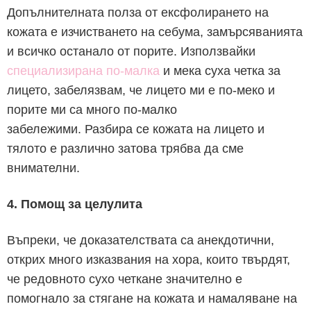
Допълнителната полза от ексфолирането на
кожата е изчистването на себума, замърсяванията
и всичко останало от порите. Използвайки
специализирана по-малка
и мека суха четка за
лицето, забелязвам, че лицето ми е по-меко и
порите ми са много по-малко
забележими.
Разбира се кожата на лицето и
тялото е различно затова трябва да сме
внимателни.
4. Помощ за целулита
Въпреки, че доказателствата са анекдотични,
открих много изказвания на хора, които твърдят,
че редовното сухо четкане значително е
помогнало за стягане на кожата и намаляване на