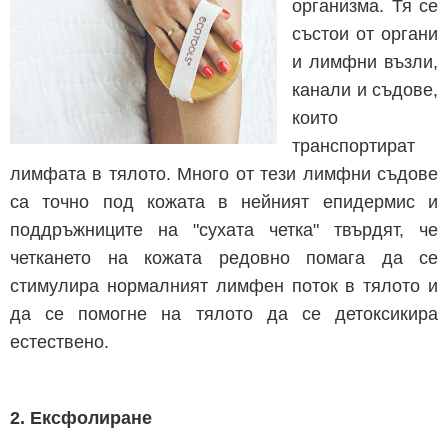
организма. Тя се
състои от органи
и лимфни възли,
канали и съдове,
които
транспортират
лимфата в тялото. Много от тези лимфни съдове
са точно под кожата в нейният епидермис и
поддръжниците на "сухата четка" твърдят, че
четкането на кожата редовно помага да се
стимулира нормалният лимфен поток в тялото и
да се помогне на тялото да се детоксикира
естествено.
2. Ексфолиране