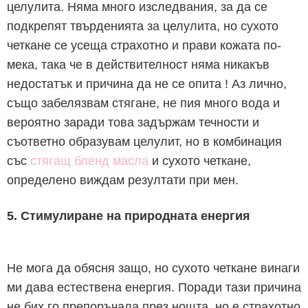
целулита. Няма много изследвания, за да се
подкрепят твърденията за целулита, но сухото
четкане се усеща страхотно и прави кожата по-
мека, така че в действителност няма никакъв
недостатък и причина да не се опита ! Аз лично,
също забелязвам стягане, не пия много вода и
вероятно заради това задържам течности и
съответно образувам целулит, но в комбинация
със
стягащ бленд масла
и сухото четкане,
определено виждам резултати при мен.
5. Стимулиране на природната енергия
Не мога да обясня защо, но сухото четкане винаги
ми дава естествена енергия. Поради тази причина
не бих го препоръчала през нощта, но е страхотно