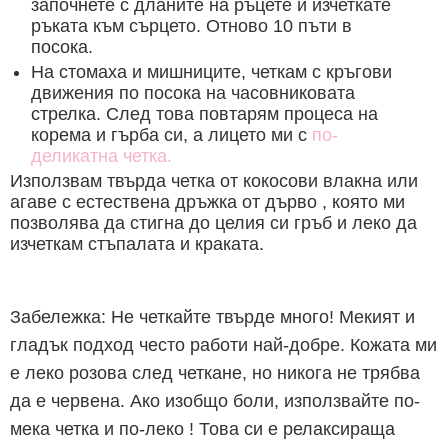
започнете с дланите на ръцете и изчеткате
ръката към сърцето. Отново 10 пъти в
посока.
На стомаха и мишниците, четкам с кръгови
движения по посока на часовниковата
стрелка. След това повтарям процеса на
корема и гърба си, а лицето ми с
по-
деликатна четка.
Използвам твърда четка от кокосови влакна или
агаве с естествена дръжка от дърво , която ми
позволява да стигна до целия си гръб и леко да
изчеткам стъпалата и краката.
Забележка: Не четкайте твърде много! Мекият и
гладък подход често работи най-добре. Кожата ми
е леко розова след четкане, но никога не трябва
да е червена. Ако изобщо боли, използвайте по-
мека четка и по-леко ! Това си е релаксираща