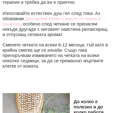
терапия и трябва да ви е приятно.
Използвайте естествен душ гел след това. Аз
обожавам
душ крема Relax с масло от какао и
ванилия
, особено след четкане се пренасям
някъде другаде с неговият наистина релаксиращ
и отпускащ сетивата аромат.
Сменете четката на всеки 6-12 месеца, тъй като в
крайна сметка ще се изхаби. Също така
препоръчвам измиването на четката на всеки
няколко седмици, за да се премахнат мъртвите
клетки от кожата.
До колко е
полезен и до
колко работи