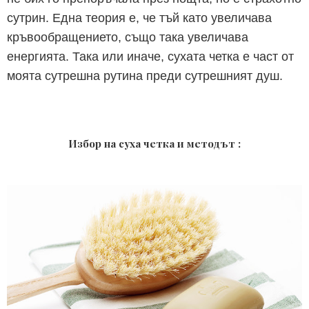
сутрин. Една теория е, че тъй като увеличава
кръвообращението, също така увеличава
енергията. Така или иначе, сухата четка е част от
моята сутрешна рутина преди сутрешният душ.
Избор на суха четка и методът :