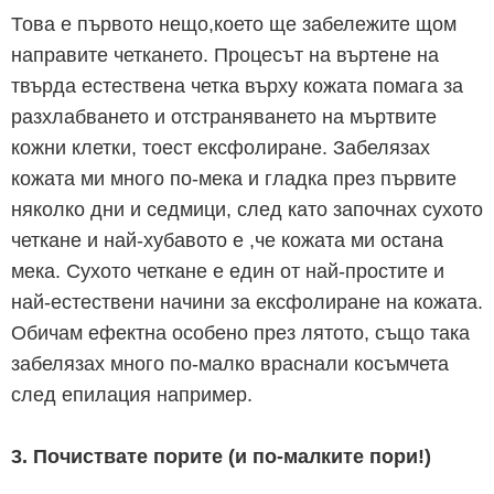
Това е първото нещо,което ще забележите щом
направите четкането. Процесът на въртене на
твърда естествена четка върху кожата помага за
разхлабването и отстраняването на мъртвите
кожни клетки, тоест ексфолиране. Забелязах
кожата ми много по-мека и гладка през първите
няколко дни и седмици, след като започнах сухото
четкане и най-хубавото е ,че кожата ми остана
мека. Сухото четкане е един от най-простите и
най-естествени начини за ексфолиране на кожата.
Обичам ефектна особено през лятото, също така
забелязах много по-малко враснали косъмчета
след епилация например.
3. Почиствате порите (и по-малките пори!)