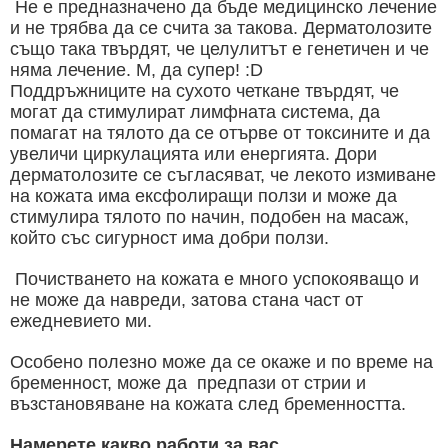
Не е предназначено да бъде медицинско лечение
и не трябва да се счита за такова. Дерматолозите
също така твърдят, че целулитът е генетичен и че
няма лечение. М, да супер! :D
Поддръжниците на сухото четкане твърдят, че
могат да стимулират лимфната система, да
помагат на тялото да се отърве от токсините и да
увеличи циркулацията или енергията. Дори
дерматолозите се съгласяват, че лекото измиване
на кожата има ексфолиращи ползи и може да
стимулира тялото по начин, подобен на масаж,
който със сигурност има добри ползи.
Почистването на кожата е много успокояващо и
не може да навреди, затова стана част от
ежедневието ми.
Особено полезно може да се окаже и по време на
бременност, може да предпази от стрии и
възстановяване на кожата след бременността.
Намерете какво работи за вас