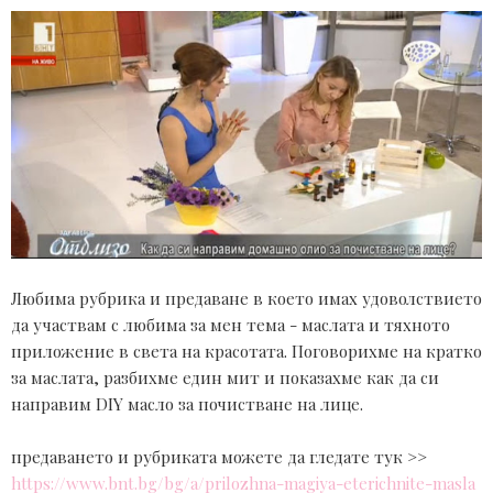
Любима рубрика и предаване в което имах удоволствието
да участвам с любима за мен тема - маслата и тяхното
приложение в света на красотата. Поговорихме на кратко
за маслата, разбихме един мит и показахме как да си
направим DIY масло за почистване на лице.
предаването и рубриката можете да гледате тук >>
https://www.bnt.bg/bg/a/prilozhna-magiya-eterichnite-masla