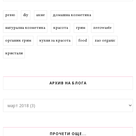
ревю
diy
акне
домашна козметика
натурална козметика
красота
грим
zerowaste
органик грим
кухня за красота
food
zao organic
кристали
АРХИВ НА БЛОГА
ПРОЧЕТИ ОЩЕ...